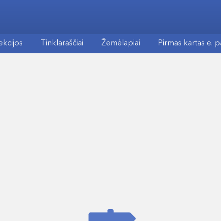
ekcijos
Tinklaraščiai
Žemėlapiai
Pirmas kartas e. 