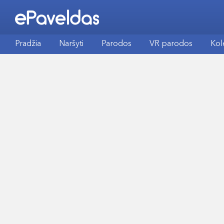
Pradžia
Naršyti
Parodos
VR parodos
Kol