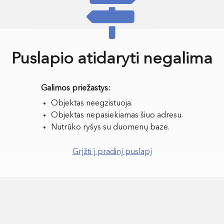
Puslapio atidaryti negalima
Objektas neegzistuoja.
Objektas nepasiekiamas šiuo adresu.
Nutrūko ryšys su duomenų baze.
Grįžti į pradinį puslapį