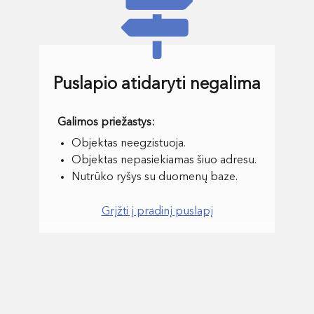
Puslapio atidaryti negalima
Objektas neegzistuoja.
Objektas nepasiekiamas šiuo adresu.
Nutrūko ryšys su duomenų baze.
Grįžti į pradinį puslapį