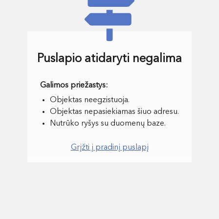
Puslapio atidaryti negalima
Objektas neegzistuoja.
Objektas nepasiekiamas šiuo adresu.
Nutrūko ryšys su duomenų baze.
Grįžti į pradinį puslapį