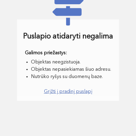
Puslapio atidaryti negalima
Objektas neegzistuoja.
Objektas nepasiekiamas šiuo adresu.
Nutrūko ryšys su duomenų baze.
Grįžti į pradinį puslapį