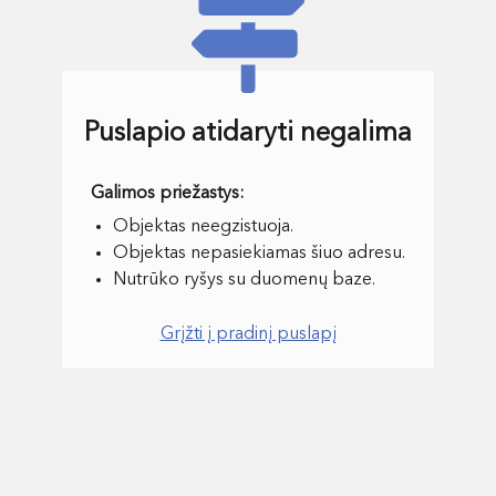
Puslapio atidaryti negalima
Objektas neegzistuoja.
Objektas nepasiekiamas šiuo adresu.
Nutrūko ryšys su duomenų baze.
Grįžti į pradinį puslapį