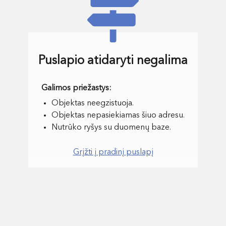
Puslapio atidaryti negalima
Objektas neegzistuoja.
Objektas nepasiekiamas šiuo adresu.
Nutrūko ryšys su duomenų baze.
Grįžti į pradinį puslapį