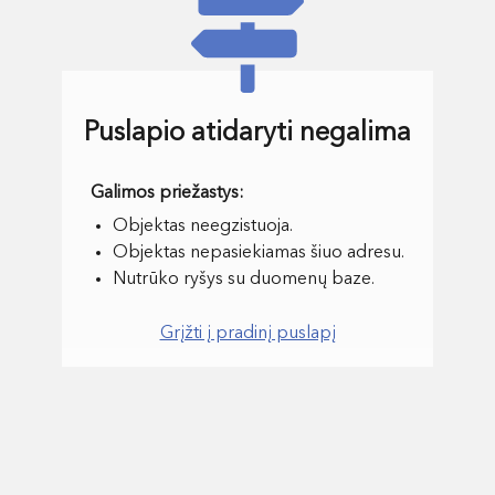
Puslapio atidaryti negalima
Objektas neegzistuoja.
Objektas nepasiekiamas šiuo adresu.
Nutrūko ryšys su duomenų baze.
Grįžti į pradinį puslapį