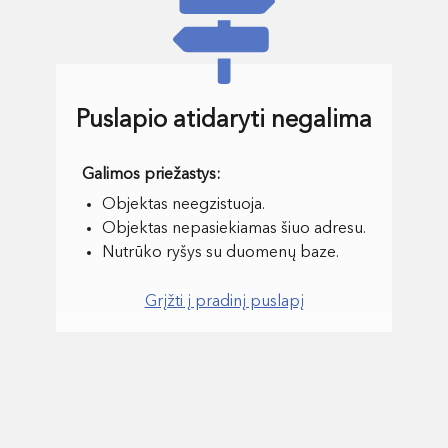
Puslapio atidaryti negalima
Objektas neegzistuoja.
Objektas nepasiekiamas šiuo adresu.
Nutrūko ryšys su duomenų baze.
Grįžti į pradinį puslapį