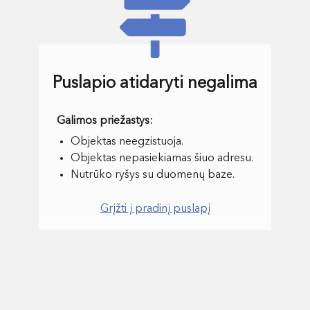
Puslapio atidaryti negalima
Objektas neegzistuoja.
Objektas nepasiekiamas šiuo adresu.
Nutrūko ryšys su duomenų baze.
Grįžti į pradinį puslapį