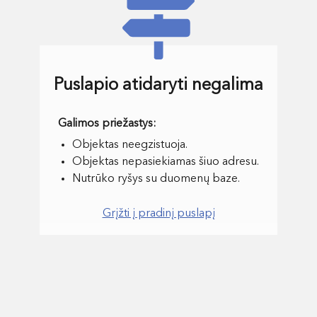
Puslapio atidaryti negalima
Objektas neegzistuoja.
Objektas nepasiekiamas šiuo adresu.
Nutrūko ryšys su duomenų baze.
Grįžti į pradinį puslapį