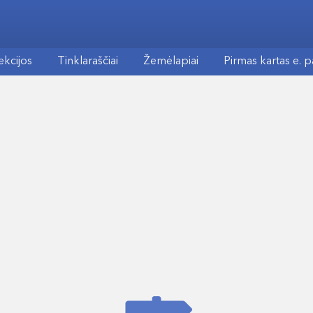
ekcijos
Tinklaraščiai
Žemėlapiai
Pirmas kartas e. 