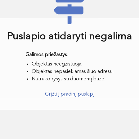
Puslapio atidaryti negalima
Objektas neegzistuoja.
Objektas nepasiekiamas šiuo adresu.
Nutrūko ryšys su duomenų baze.
Grįžti į pradinį puslapį