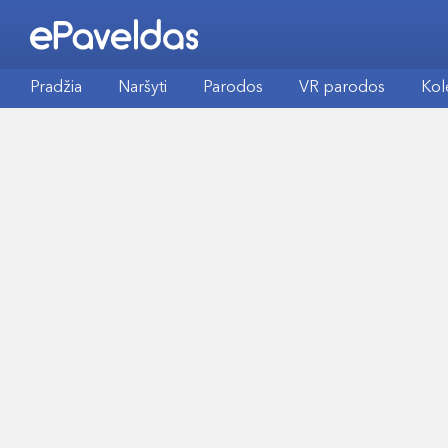
Pradžia
Naršyti
Parodos
VR parodos
Kol