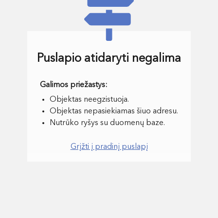
Puslapio atidaryti negalima
Objektas neegzistuoja.
Objektas nepasiekiamas šiuo adresu.
Nutrūko ryšys su duomenų baze.
Grįžti į pradinį puslapį