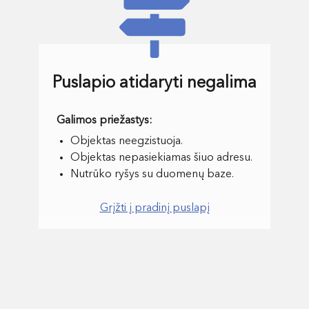
Puslapio atidaryti negalima
Objektas neegzistuoja.
Objektas nepasiekiamas šiuo adresu.
Nutrūko ryšys su duomenų baze.
Grįžti į pradinį puslapį