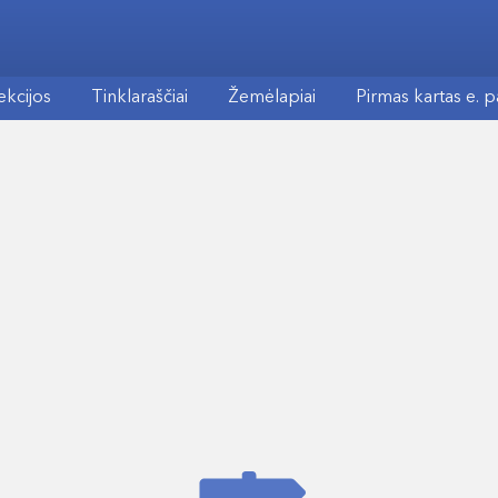
ekcijos
Tinklaraščiai
Žemėlapiai
Pirmas kartas e. 