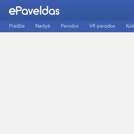
Pradžia
Naršyti
Parodos
VR parodos
Kol