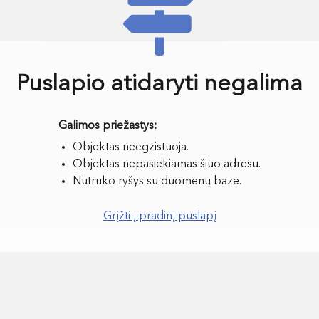
Puslapio atidaryti negalima
Objektas neegzistuoja.
Objektas nepasiekiamas šiuo adresu.
Nutrūko ryšys su duomenų baze.
Grįžti į pradinį puslapį