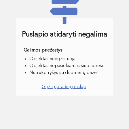
Puslapio atidaryti negalima
Objektas neegzistuoja.
Objektas nepasiekiamas šiuo adresu.
Nutrūko ryšys su duomenų baze.
Grįžti į pradinį puslapį