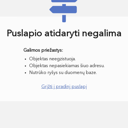
Puslapio atidaryti negalima
Objektas neegzistuoja.
Objektas nepasiekiamas šiuo adresu.
Nutrūko ryšys su duomenų baze.
Grįžti į pradinį puslapį