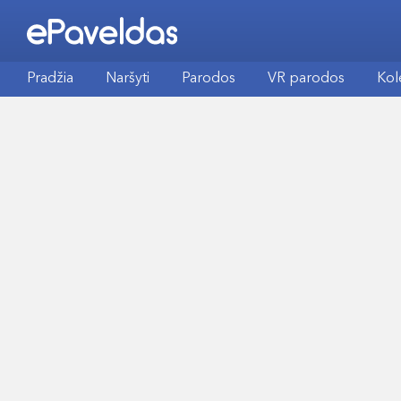
Pradžia
Naršyti
Parodos
VR parodos
Kol