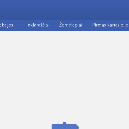
ekcijos
Tinklaraščiai
Žemėlapiai
Pirmas kartas e. 