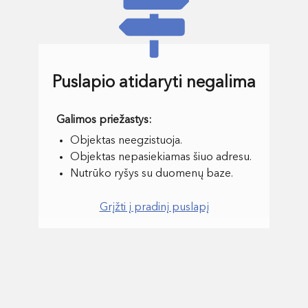
Puslapio atidaryti negalima
Objektas neegzistuoja.
Objektas nepasiekiamas šiuo adresu.
Nutrūko ryšys su duomenų baze.
Grįžti į pradinį puslapį