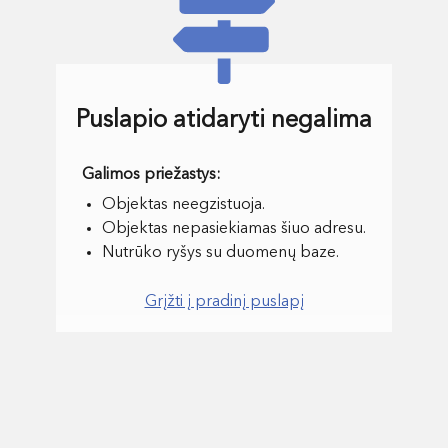
Puslapio atidaryti negalima
Objektas neegzistuoja.
Objektas nepasiekiamas šiuo adresu.
Nutrūko ryšys su duomenų baze.
Grįžti į pradinį puslapį