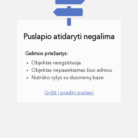
Puslapio atidaryti negalima
Objektas neegzistuoja.
Objektas nepasiekiamas šiuo adresu.
Nutrūko ryšys su duomenų baze.
Grįžti į pradinį puslapį