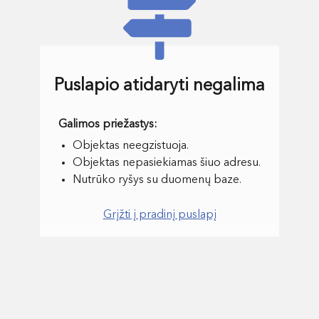
Puslapio atidaryti negalima
Objektas neegzistuoja.
Objektas nepasiekiamas šiuo adresu.
Nutrūko ryšys su duomenų baze.
Grįžti į pradinį puslapį