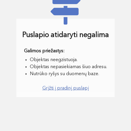
Puslapio atidaryti negalima
Objektas neegzistuoja.
Objektas nepasiekiamas šiuo adresu.
Nutrūko ryšys su duomenų baze.
Grįžti į pradinį puslapį