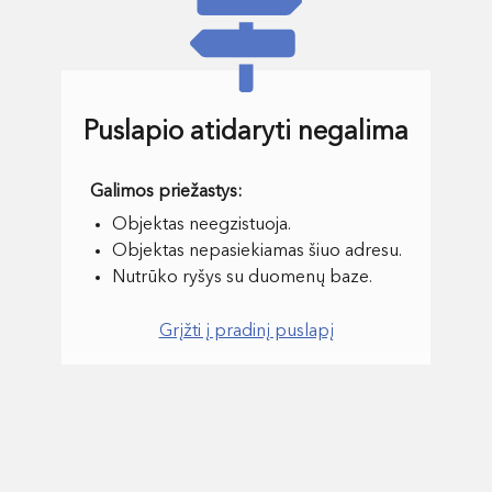
Puslapio atidaryti negalima
Objektas neegzistuoja.
Objektas nepasiekiamas šiuo adresu.
Nutrūko ryšys su duomenų baze.
Grįžti į pradinį puslapį