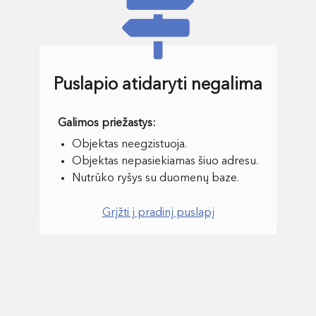
Puslapio atidaryti negalima
Objektas neegzistuoja.
Objektas nepasiekiamas šiuo adresu.
Nutrūko ryšys su duomenų baze.
Grįžti į pradinį puslapį