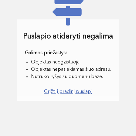
Puslapio atidaryti negalima
Objektas neegzistuoja.
Objektas nepasiekiamas šiuo adresu.
Nutrūko ryšys su duomenų baze.
Grįžti į pradinį puslapį