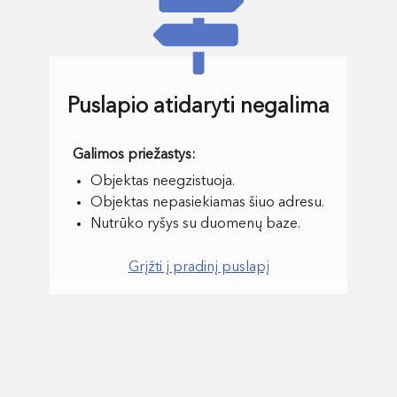
Puslapio atidaryti negalima
Objektas neegzistuoja.
Objektas nepasiekiamas šiuo adresu.
Nutrūko ryšys su duomenų baze.
Grįžti į pradinį puslapį