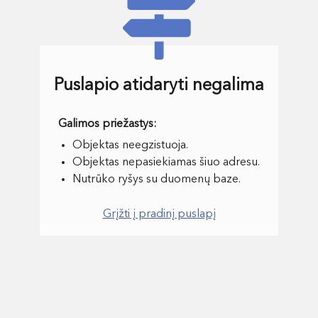
Puslapio atidaryti negalima
Objektas neegzistuoja.
Objektas nepasiekiamas šiuo adresu.
Nutrūko ryšys su duomenų baze.
Grįžti į pradinį puslapį