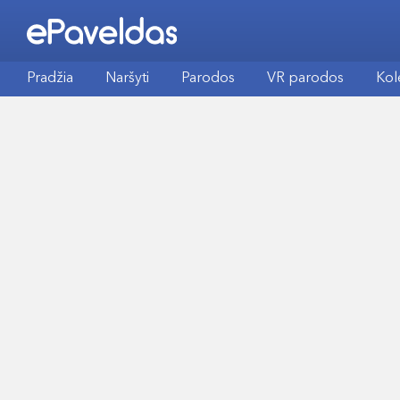
Pradžia
Naršyti
Parodos
VR parodos
Kol