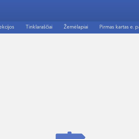
ekcijos
Tinklaraščiai
Žemėlapiai
Pirmas kartas e. 