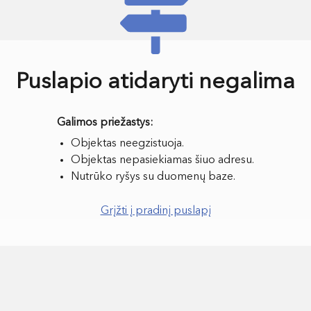
Puslapio atidaryti negalima
Objektas neegzistuoja.
Objektas nepasiekiamas šiuo adresu.
Nutrūko ryšys su duomenų baze.
Grįžti į pradinį puslapį