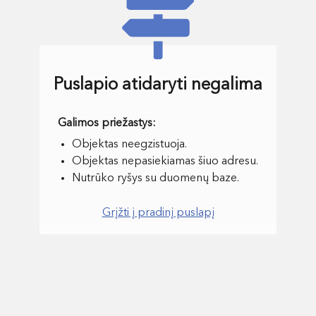
Puslapio atidaryti negalima
Objektas neegzistuoja.
Objektas nepasiekiamas šiuo adresu.
Nutrūko ryšys su duomenų baze.
Grįžti į pradinį puslapį