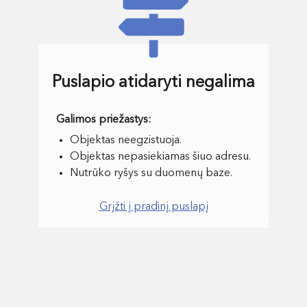
Puslapio atidaryti negalima
Objektas neegzistuoja.
Objektas nepasiekiamas šiuo adresu.
Nutrūko ryšys su duomenų baze.
Grįžti į pradinį puslapį