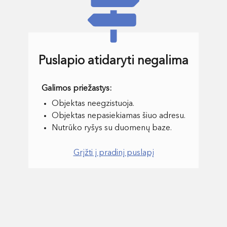
Puslapio atidaryti negalima
Objektas neegzistuoja.
Objektas nepasiekiamas šiuo adresu.
Nutrūko ryšys su duomenų baze.
Grįžti į pradinį puslapį