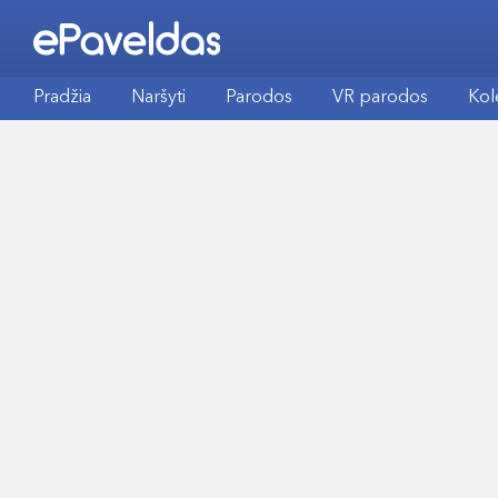
Pradžia
Naršyti
Parodos
VR parodos
Kol