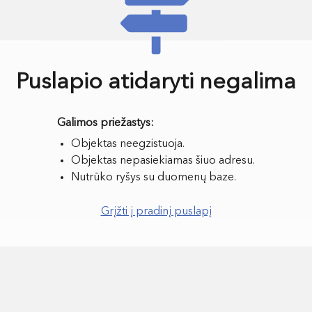
Puslapio atidaryti negalima
Objektas neegzistuoja.
Objektas nepasiekiamas šiuo adresu.
Nutrūko ryšys su duomenų baze.
Grįžti į pradinį puslapį