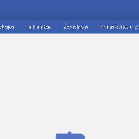
ekcijos
Tinklaraščiai
Žemėlapiai
Pirmas kartas e. 