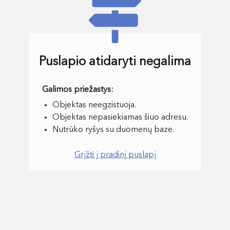
Puslapio atidaryti negalima
Objektas neegzistuoja.
Objektas nepasiekiamas šiuo adresu.
Nutrūko ryšys su duomenų baze.
Grįžti į pradinį puslapį