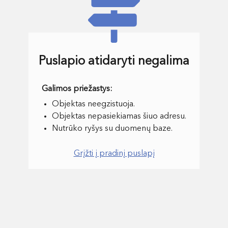
Puslapio atidaryti negalima
Objektas neegzistuoja.
Objektas nepasiekiamas šiuo adresu.
Nutrūko ryšys su duomenų baze.
Grįžti į pradinį puslapį