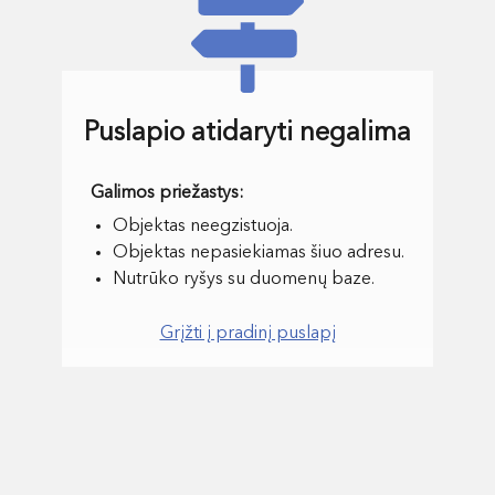
Puslapio atidaryti negalima
Objektas neegzistuoja.
Objektas nepasiekiamas šiuo adresu.
Nutrūko ryšys su duomenų baze.
Grįžti į pradinį puslapį