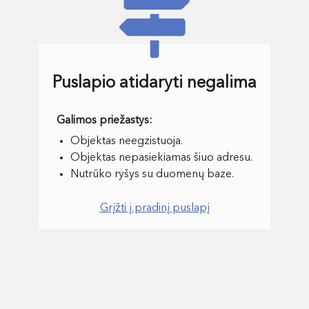
Puslapio atidaryti negalima
Objektas neegzistuoja.
Objektas nepasiekiamas šiuo adresu.
Nutrūko ryšys su duomenų baze.
Grįžti į pradinį puslapį