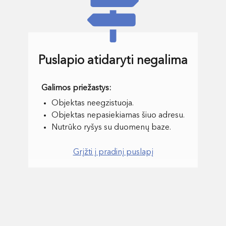
Puslapio atidaryti negalima
Objektas neegzistuoja.
Objektas nepasiekiamas šiuo adresu.
Nutrūko ryšys su duomenų baze.
Grįžti į pradinį puslapį