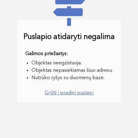
Puslapio atidaryti negalima
Objektas neegzistuoja.
Objektas nepasiekiamas šiuo adresu.
Nutrūko ryšys su duomenų baze.
Grįžti į pradinį puslapį