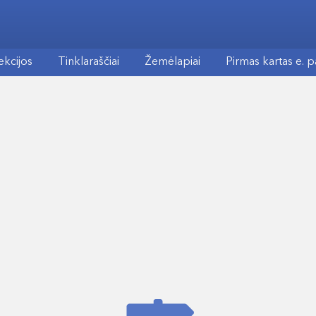
ekcijos
Tinklaraščiai
Žemėlapiai
Pirmas kartas e. 