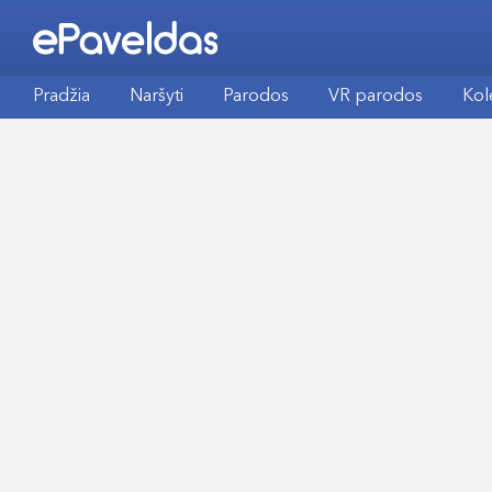
Pradžia
Naršyti
Parodos
VR parodos
Kol