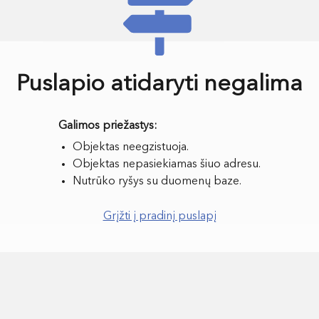
Puslapio atidaryti negalima
Objektas neegzistuoja.
Objektas nepasiekiamas šiuo adresu.
Nutrūko ryšys su duomenų baze.
Grįžti į pradinį puslapį