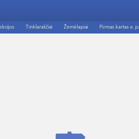
ekcijos
Tinklaraščiai
Žemėlapiai
Pirmas kartas e. 