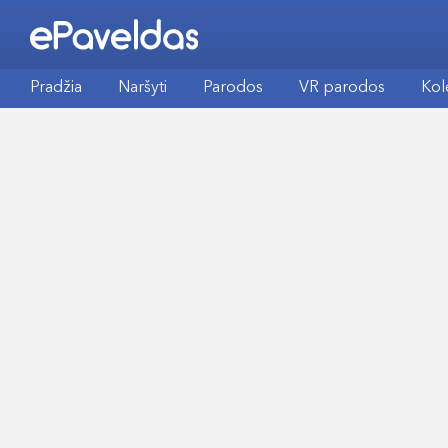
Pradžia
Naršyti
Parodos
VR parodos
Kol