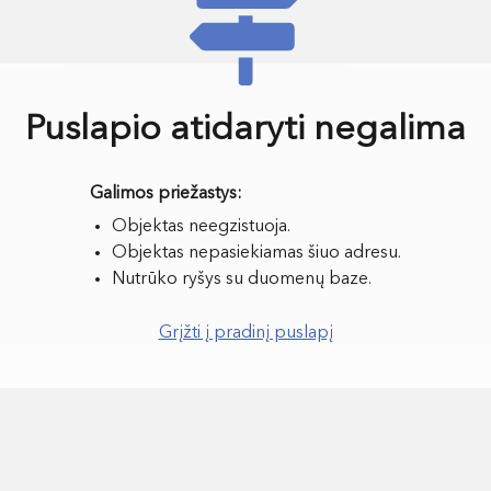
Puslapio atidaryti negalima
Objektas neegzistuoja.
Objektas nepasiekiamas šiuo adresu.
Nutrūko ryšys su duomenų baze.
Grįžti į pradinį puslapį