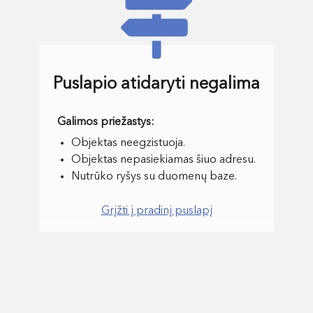
Puslapio atidaryti negalima
Objektas neegzistuoja.
Objektas nepasiekiamas šiuo adresu.
Nutrūko ryšys su duomenų baze.
Grįžti į pradinį puslapį