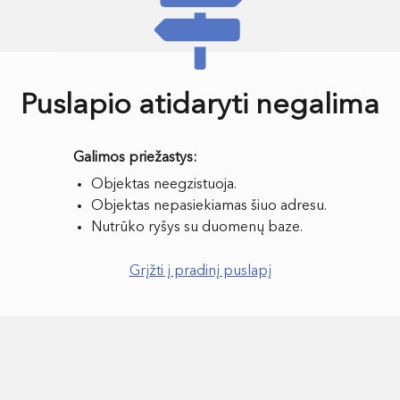
Puslapio atidaryti negalima
Objektas neegzistuoja.
Objektas nepasiekiamas šiuo adresu.
Nutrūko ryšys su duomenų baze.
Grįžti į pradinį puslapį