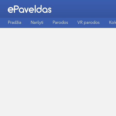
Pradžia
Naršyti
Parodos
VR parodos
Kol