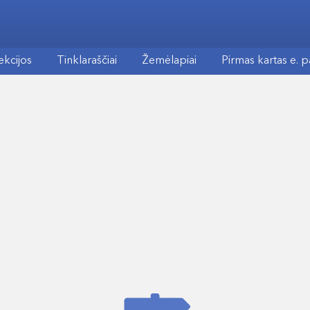
ekcijos
Tinklaraščiai
Žemėlapiai
Pirmas kartas e. 