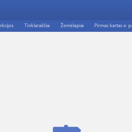
ekcijos
Tinklaraščiai
Žemėlapiai
Pirmas kartas e. 