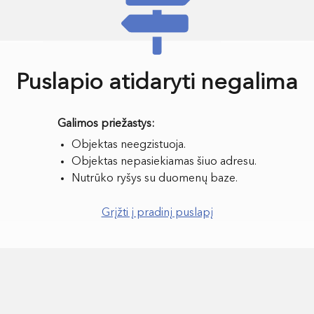
Puslapio atidaryti negalima
Objektas neegzistuoja.
Objektas nepasiekiamas šiuo adresu.
Nutrūko ryšys su duomenų baze.
Grįžti į pradinį puslapį