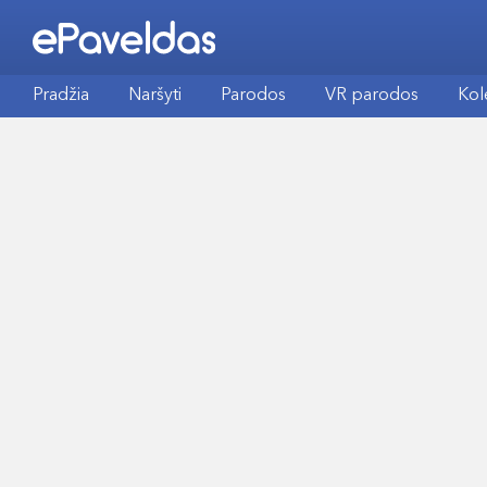
Pradžia
Naršyti
Parodos
VR parodos
Kol