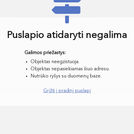
Puslapio atidaryti negalima
Objektas neegzistuoja.
Objektas nepasiekiamas šiuo adresu.
Nutrūko ryšys su duomenų baze.
Grįžti į pradinį puslapį