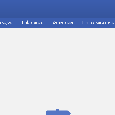
ekcijos
Tinklaraščiai
Žemėlapiai
Pirmas kartas e. 