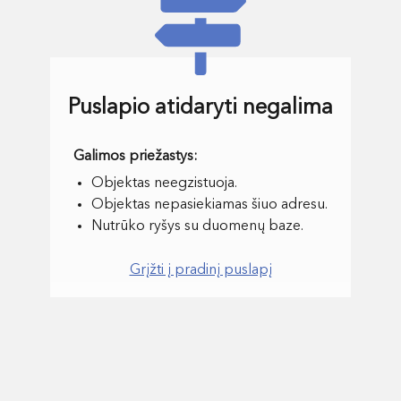
Puslapio atidaryti negalima
Objektas neegzistuoja.
Objektas nepasiekiamas šiuo adresu.
Nutrūko ryšys su duomenų baze.
Grįžti į pradinį puslapį