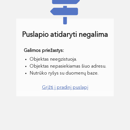
Puslapio atidaryti negalima
Objektas neegzistuoja.
Objektas nepasiekiamas šiuo adresu.
Nutrūko ryšys su duomenų baze.
Grįžti į pradinį puslapį