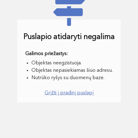
Puslapio atidaryti negalima
Objektas neegzistuoja.
Objektas nepasiekiamas šiuo adresu.
Nutrūko ryšys su duomenų baze.
Grįžti į pradinį puslapį