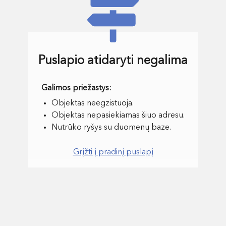
Puslapio atidaryti negalima
Objektas neegzistuoja.
Objektas nepasiekiamas šiuo adresu.
Nutrūko ryšys su duomenų baze.
Grįžti į pradinį puslapį