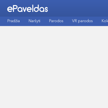
Pradžia
Naršyti
Parodos
VR parodos
Kol