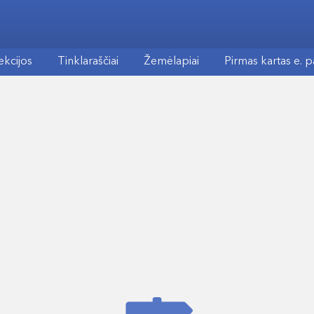
ekcijos
Tinklaraščiai
Žemėlapiai
Pirmas kartas e. 