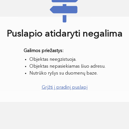
Puslapio atidaryti negalima
Objektas neegzistuoja.
Objektas nepasiekiamas šiuo adresu.
Nutrūko ryšys su duomenų baze.
Grįžti į pradinį puslapį