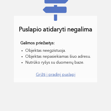
Puslapio atidaryti negalima
Objektas neegzistuoja.
Objektas nepasiekiamas šiuo adresu.
Nutrūko ryšys su duomenų baze.
Grįžti į pradinį puslapį