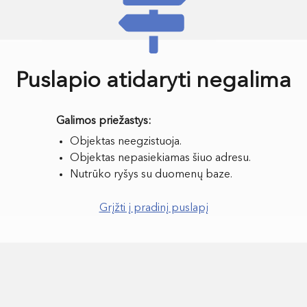
Puslapio atidaryti negalima
Objektas neegzistuoja.
Objektas nepasiekiamas šiuo adresu.
Nutrūko ryšys su duomenų baze.
Grįžti į pradinį puslapį