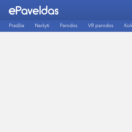
Pradžia
Naršyti
Parodos
VR parodos
Kol