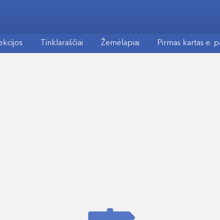
ekcijos
Tinklaraščiai
Žemėlapiai
Pirmas kartas e. 